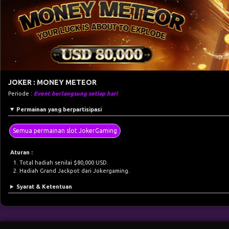
JOKER : MONEY METEOR
Periode :
Event berlangsung setiap hari
Permainan yang berpartisipasi
Semua permainan slot JokerGaming
Aturan :
Total hadiah senilai $80,000 USD.
Hadiah Grand Jackpot dari Jokergaming.
Syarat & Ketentuan