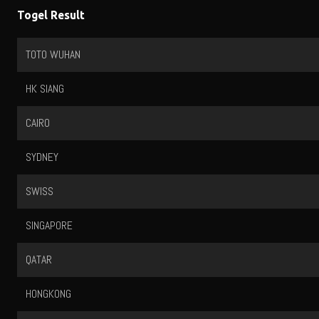
Togel Result
TOTO WUHAN
HK SIANG
CAIRO
SYDNEY
SWISS
SINGAPORE
QATAR
HONGKONG