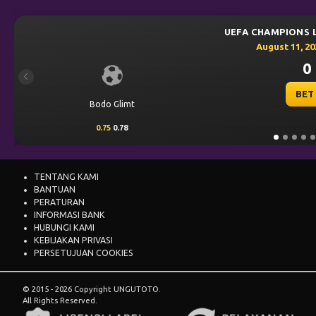
UEFA CHAMPIONS 
August 11, 20
0 
Previous
BET
Bodo Glimt
0.75
0.78
TENTANG KAMI
BANTUAN
PERATURAN
INFORMASI BANK
HUBUNGI KAMI
KEBIJAKAN PRIVASI
PERSETUJUAN COOKIES
© 2015 - 2026 Copyright UNGUTOTO.
All Rights Reserved.