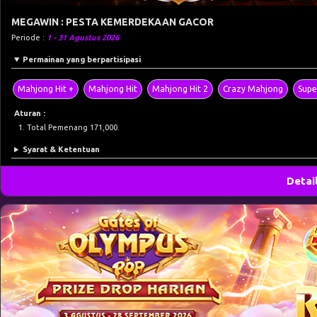
MEGAWIN : PESTA KEMERDEKAAN GACOR
Periode :
1 - 31 Agustus 2026
Permainan yang berpartisipasi
Mahjong Hit +
Mahjong Hit
Mahjong Hit 2
Crazy Mahjong
Supe
Aturan :
Total Pemenang 171,000.
Syarat & Ketentuan
Detai