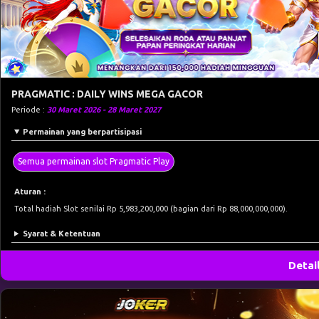
PRAGMATIC : DAILY WINS MEGA GACOR
Periode :
30 Maret 2026 - 28 Maret 2027
Permainan yang berpartisipasi
Semua permainan slot Pragmatic Play
Aturan :
Total hadiah Slot senilai Rp 5,983,200,000 (bagian dari Rp 88,000,000,000).
Syarat & Ketentuan
Detai