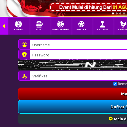
TOGEL
SLOT
LIVE CASINO
SPORT
ARCADE
SABU
Reme
Ma
Daftar 
Main d